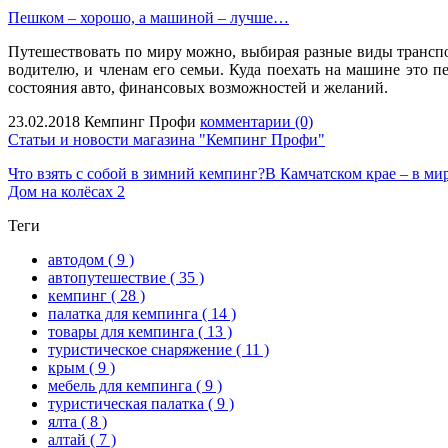
Пешком – хорошо, а машиной – лучше…
Путешествовать по миру можно, выбирая разные виды транспо
водителю, и членам его семьи. Куда поехать на машине это п
состояния авто, финансовых возможностей и желаний.
23.02.2018
Кемпинг Профи
комментарии (0)
Статьи и новости магазина "Кемпинг Профи"
Что взять с собой в зимний кемпинг?
В Камчатском крае – в мир
Дом на колёсах 2
Теги
автодом
( 9 )
автопутешествие
( 35 )
кемпинг
( 28 )
палатка для кемпинга
( 14 )
товары для кемпинга
( 13 )
туристическое снаряжение
( 11 )
крым
( 9 )
мебель для кемпинга
( 9 )
туристическая палатка
( 9 )
ялта
( 8 )
алтай
( 7 )