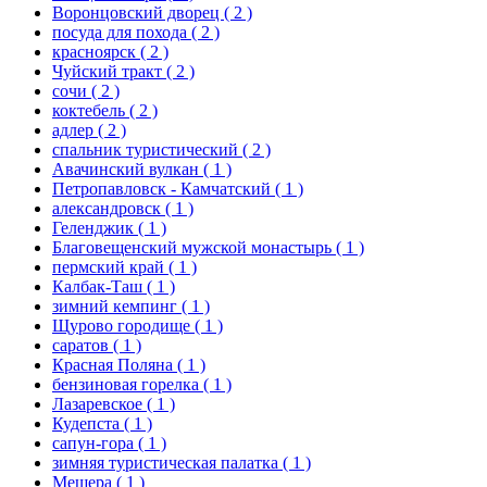
Воронцовский дворец
( 2 )
посуда для похода
( 2 )
красноярск
( 2 )
Чуйский тракт
( 2 )
сочи
( 2 )
коктебель
( 2 )
адлер
( 2 )
спальник туристический
( 2 )
Авачинский вулкан
( 1 )
Петропавловск - Камчатский
( 1 )
александровск
( 1 )
Геленджик
( 1 )
Благовещенский мужской монастырь
( 1 )
пермский край
( 1 )
Калбак-Таш
( 1 )
зимний кемпинг
( 1 )
Щурово городище
( 1 )
саратов
( 1 )
Красная Поляна
( 1 )
бензиновая горелка
( 1 )
Лазаревское
( 1 )
Кудепста
( 1 )
сапун-гора
( 1 )
зимняя туристическая палатка
( 1 )
Мещера
( 1 )