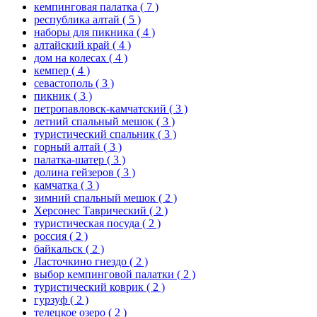
кемпинговая палатка
( 7 )
республика алтай
( 5 )
наборы для пикника
( 4 )
алтайский край
( 4 )
дом на колесах
( 4 )
кемпер
( 4 )
севастополь
( 3 )
пикник
( 3 )
петропавловск-камчатский
( 3 )
летний спальный мешок
( 3 )
туристический спальник
( 3 )
горный алтай
( 3 )
палатка-шатер
( 3 )
долина гейзеров
( 3 )
камчатка
( 3 )
зимний спальный мешок
( 2 )
Херсонес Таврический
( 2 )
туристическая посуда
( 2 )
россия
( 2 )
байкальск
( 2 )
Ласточкино гнездо
( 2 )
выбор кемпинговой палатки
( 2 )
туристический коврик
( 2 )
гурзуф
( 2 )
телецкое озеро
( 2 )