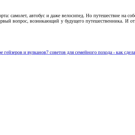
рта: самолет, автобус и даже велосипед. Но путешествие на со
ервый вопрос, возникающий у будущего путешественника. И отв
е гейзеров и вулканов
7 советов для семейного похода - как сде