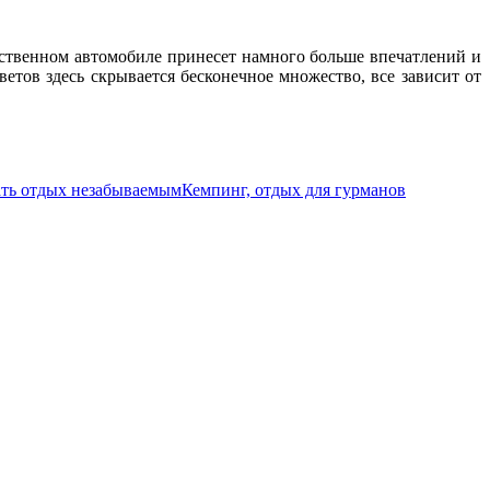
бственном автомобиле принесет намного больше впечатлений и
етов здесь скрывается бесконечное множество, все зависит от
лать отдых незабываемым
Кемпинг, отдых для гурманов