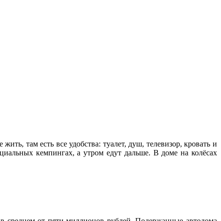
ить, там есть все удобства: туалет, душ, телевизор, кровать и
циальных кемпингах, а утром едут дальше. В доме на колёсах
я в среднем от пяти миллионов рублей. Подержанные автодома