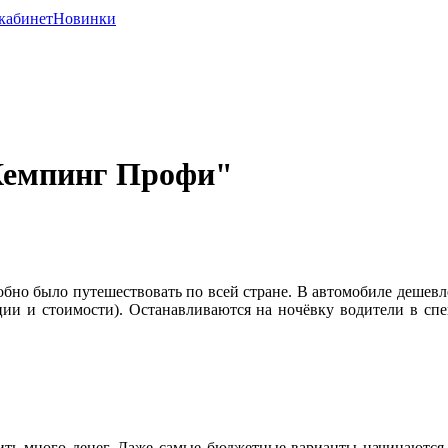
кабинет
Новинки
"Кемпинг Профи"
бно было путешествовать по всей стране. В автомобиле дешевле ж
ации и стоимости). Останавливаются на ночёвку водители в спе
тоить много денег. Даже самые бюджетные варианты начинаютс