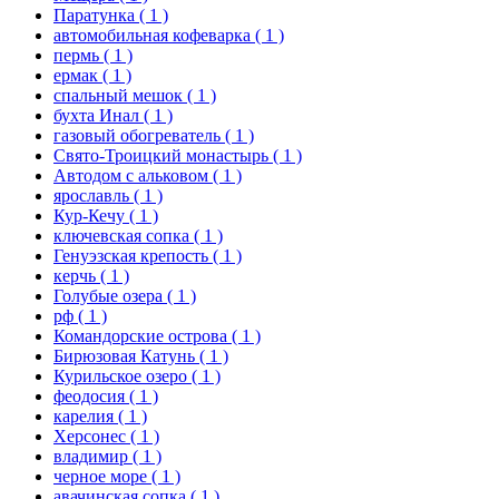
Паратунка
( 1 )
автомобильная кофеварка
( 1 )
пермь
( 1 )
ермак
( 1 )
спальный мешок
( 1 )
бухта Инал
( 1 )
газовый обогреватель
( 1 )
Свято-Троицкий монастырь
( 1 )
Автодом с альковом
( 1 )
ярославль
( 1 )
Кур-Кечу
( 1 )
ключевская сопка
( 1 )
Генуэзская крепость
( 1 )
керчь
( 1 )
Голубые озера
( 1 )
рф
( 1 )
Командорские острова
( 1 )
Бирюзовая Катунь
( 1 )
Курильское озеро
( 1 )
феодосия
( 1 )
карелия
( 1 )
Херсонес
( 1 )
владимир
( 1 )
черное море
( 1 )
авачинская сопка
( 1 )