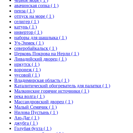
черное море
( 1 )
авачинская сопка
( 1 )
пенза
( 1 )
отпуск на море
( 1 )
селигер
( 1 )
катунь
( 1 )
инвертор
( 1 )
наборы для шашлыка
( 1 )
Уч-Энмек
( 1 )
северобайкальск
( 1 )
Церковь Покрова на Нерли
( 1 )
Ливадийский дворец
( 1 )
иркутск
( 1 )
воронеж
( 1 )
чусовой
( 1 )
Владимирская область
( 1 )
Каталитический обогреватель для палатки
( 1 )
Малкинские горячие источники
( 1 )
река волга
( 1 )
Массандровский дворец
( 1 )
Малый Семячик
( 1 )
Нилова Пустынь
( 1 )
Аю-Даг
( 1 )
джубга
( 1 )
Голубая бухта
( 1 )