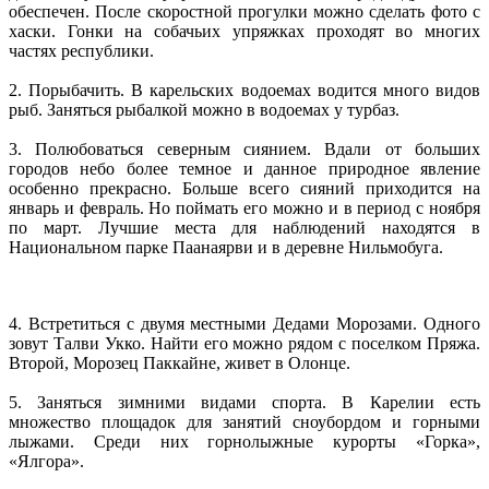
обеспечен. После скоростной прогулки можно сделать фото с
хаски. Гонки на собачьих упряжках проходят во многих
частях республики.
2. Порыбачить. В карельских водоемах водится много видов
рыб. Заняться рыбалкой можно в водоемах у турбаз.
3. Полюбоваться северным сиянием. Вдали от больших
городов небо более темное и данное природное явление
особенно прекрасно. Больше всего сияний приходится на
январь и февраль. Но поймать его можно и в период с ноября
по март. Лучшие места для наблюдений находятся в
Национальном парке Паанаярви и в деревне Нильмобуга.
4. Встретиться с двумя местными Дедами Морозами. Одного
зовут Талви Укко. Найти его можно рядом с поселком Пряжа.
Второй, Морозец Паккайне, живет в Олонце.
5. Заняться зимними видами спорта. В Карелии есть
множество площадок для занятий сноубордом и горными
лыжами. Среди них горнолыжные курорты «Горка»,
«Ялгора».