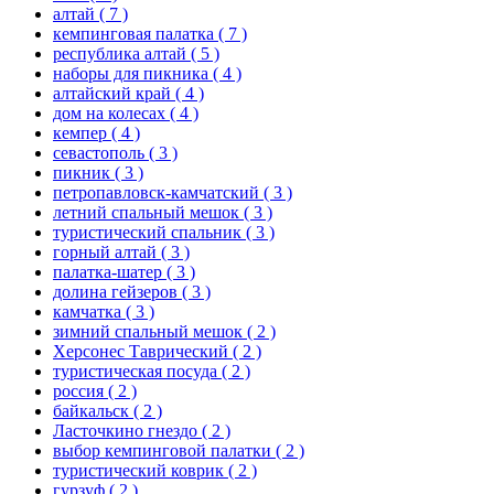
алтай
( 7 )
кемпинговая палатка
( 7 )
республика алтай
( 5 )
наборы для пикника
( 4 )
алтайский край
( 4 )
дом на колесах
( 4 )
кемпер
( 4 )
севастополь
( 3 )
пикник
( 3 )
петропавловск-камчатский
( 3 )
летний спальный мешок
( 3 )
туристический спальник
( 3 )
горный алтай
( 3 )
палатка-шатер
( 3 )
долина гейзеров
( 3 )
камчатка
( 3 )
зимний спальный мешок
( 2 )
Херсонес Таврический
( 2 )
туристическая посуда
( 2 )
россия
( 2 )
байкальск
( 2 )
Ласточкино гнездо
( 2 )
выбор кемпинговой палатки
( 2 )
туристический коврик
( 2 )
гурзуф
( 2 )