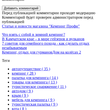
Добавить комментарий
Перед публикацией комментарии проходят модерацию
Комментарий будет проверен администратором перед
публикацией
Статьи и новости магазина "Кемпинг Профи"
Что взять с собой в зимний кемпинг?
В Камчатском крае – в мире гейзеров и вулканов
7 советов для семейного похода - как сделать отдых
незабываемым
Кемпинг, отдых для гурманов
Дом на колёсах 2
Теги
автопутешествие
( 35 )
кемпинг
( 28 )
палатка для кемпинга
( 14 )
товары для кемпинга
( 13 )
туристическое снаряжение
( 11 )
автодом
( 9 )
крым
( 9 )
мебель для кемпинга
( 9 )
туристическая палатка
( 9 )
ялта
( 8 )