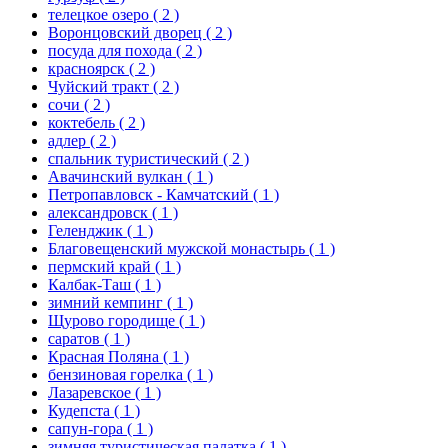
телецкое озеро
( 2 )
Воронцовский дворец
( 2 )
посуда для похода
( 2 )
красноярск
( 2 )
Чуйский тракт
( 2 )
сочи
( 2 )
коктебель
( 2 )
адлер
( 2 )
спальник туристический
( 2 )
Авачинский вулкан
( 1 )
Петропавловск - Камчатский
( 1 )
александровск
( 1 )
Геленджик
( 1 )
Благовещенский мужской монастырь
( 1 )
пермский край
( 1 )
Калбак-Таш
( 1 )
зимний кемпинг
( 1 )
Щурово городище
( 1 )
саратов
( 1 )
Красная Поляна
( 1 )
бензиновая горелка
( 1 )
Лазаревское
( 1 )
Кудепста
( 1 )
сапун-гора
( 1 )
зимняя туристическая палатка
( 1 )