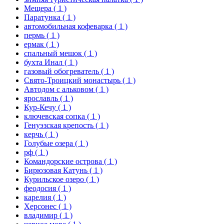
Мещера
( 1 )
Паратунка
( 1 )
автомобильная кофеварка
( 1 )
пермь
( 1 )
ермак
( 1 )
спальный мешок
( 1 )
бухта Инал
( 1 )
газовый обогреватель
( 1 )
Свято-Троицкий монастырь
( 1 )
Автодом с альковом
( 1 )
ярославль
( 1 )
Кур-Кечу
( 1 )
ключевская сопка
( 1 )
Генуэзская крепость
( 1 )
керчь
( 1 )
Голубые озера
( 1 )
рф
( 1 )
Командорские острова
( 1 )
Бирюзовая Катунь
( 1 )
Курильское озеро
( 1 )
феодосия
( 1 )
карелия
( 1 )
Херсонес
( 1 )
владимир
( 1 )