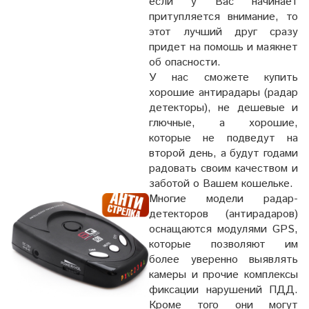
если у Вас начинает
притупляется внимание, то
этот лучший друг сразу
придет на помошь и маякнет
об опасности.
У нас сможете купить
хорошие антирадары (радар
детекторы), не дешевые и
глючные, а хорошие,
которые не подведут на
второй день, а будут годами
радовать своим качеством и
заботой о Вашем кошельке.
Многие модели радар-
детекторов (антирадаров)
оснащаются модулями GPS,
которые позволяют им
более уверенно выявлять
камеры и прочие комплексы
фиксации нарушений ПДД.
Кроме того они могут