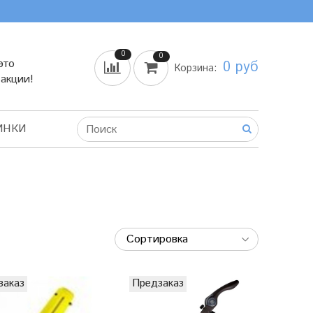
0
0
это
0 руб
Корзина:
 акции!
ИНКИ
заказ
Предзаказ