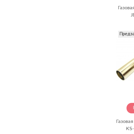
Газова
J
Предз
Газовая
KS-