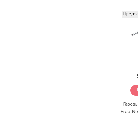
Предз
Газов
Free Ne