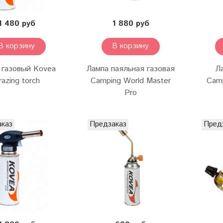
1 480 руб
1 880 руб
В корзину
В корзину
 газовый Kovea
Лампа паяльная газовая
Л
razing torch
Camping World Master
Cam
Pro
аказ
Предзаказ
Пред