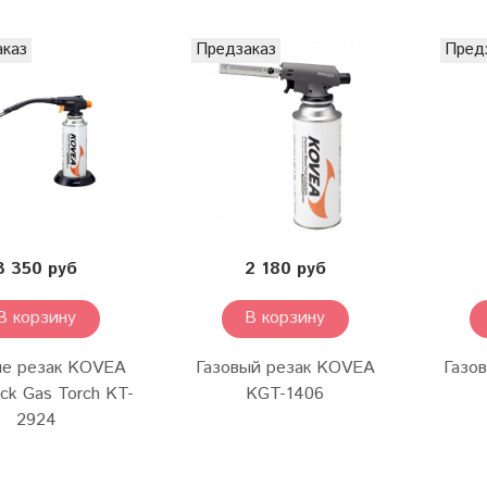
аказ
Предзаказ
Пред
3 350 руб
2 180 руб
В корзину
В корзину
ые резак KOVEA
Газовый резак KOVEA
Газо
ck Gas Torch KT-
KGT-1406
2924