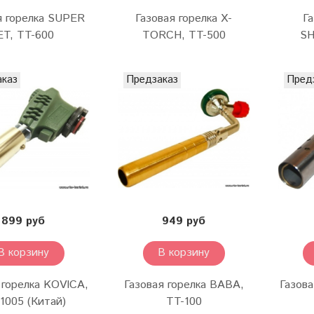
я горелка SUPER
Газовая горелка X-
Га
ET, TT-600
TORCH, TT-500
SH
аказ
Предзаказ
Пред
899 руб
949 руб
В корзину
В корзину
 горелка KOVICA,
Газовая горелка BABA,
Газов
1005 (Китай)
TT-100