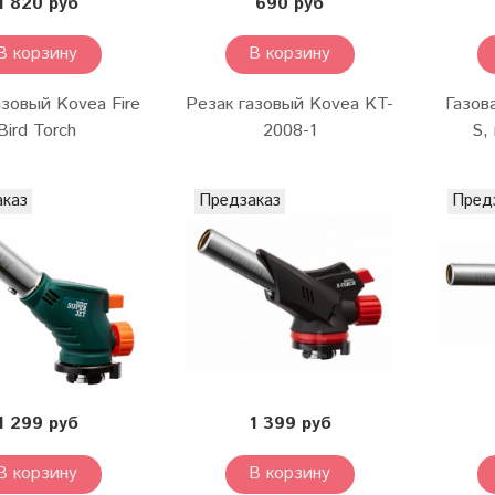
1 820 руб
690 руб
В корзину
В корзину
азовый Kovea Fire
Резак газовый Kovea KT-
Газов
Bird Torch
2008-1
S,
аказ
Предзаказ
Пред
1 299 руб
1 399 руб
В корзину
В корзину