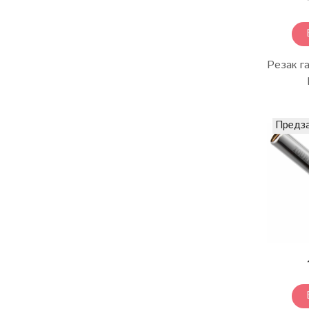
Резак г
Предз