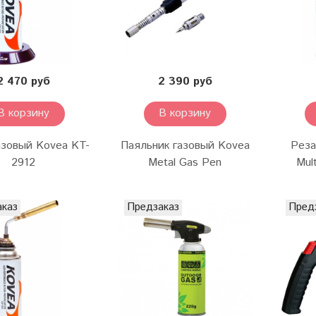
2 470 руб
2 390 руб
В корзину
В корзину
азовый Kovea KT-
Паяльник газовый Kovea
Реза
2912
Metal Gas Pen
Mul
аказ
Предзаказ
Пред