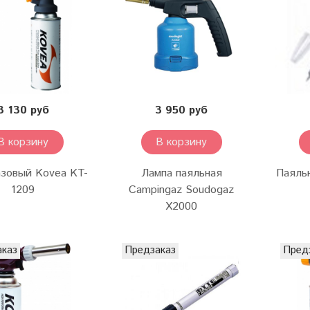
3 130 руб
3 950 руб
В корзину
В корзину
азовый Kovea KT-
Лампа паяльная
Паяль
1209
Campingaz Soudogaz
X2000
аказ
Предзаказ
Пред