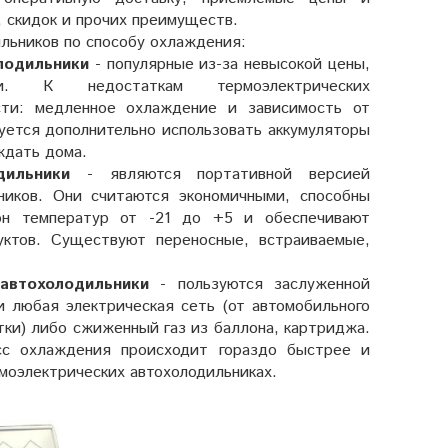
, скидок и прочих преимуществ.
льников по способу охлаждения:
лодильники
- популярные из-за невысокой цены,
и. К недостаткам термоэлектрических
сти: медленное охлаждение и зависимость от
ется дополнительно использовать аккумуляторы
ждать дома.
дильники
- являются портативной версией
ников. Они считаются экономичными, способны
он температур от -21 до +5 и обеспечивают
уктов. Существуют переносные, встраиваемые,
автохолодильники
- пользуются заслуженной
и любая электрическая сеть (от автомобильного
тки) либо сжиженный газ из баллона, картриджа.
есс охлаждения происходит гораздо быстрее и
моэлектрических автохолодильниках.