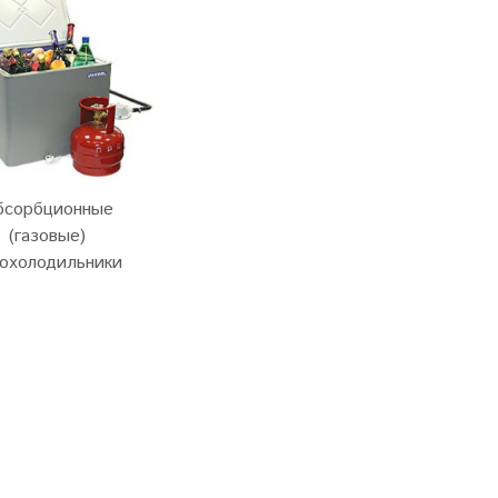
бсорбционные
(газовые)
тохолодильники