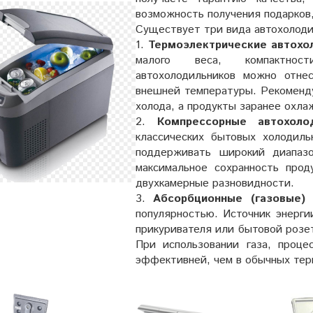
возможность получения подарков
Существует три вида автохолоди
1.
Термоэлектрические автохо
малого веса, компактност
автохолодильников можно отне
внешней температуры. Рекоменду
холода, а продукты заранее охла
2.
Компрессорные автохоло
классических бытовых холодиль
поддерживать широкий диапаз
максимальное сохранность прод
двухкамерные разновидности.
3.
Абсорбционные (газовые) 
популярностью. Источник энерги
прикуривателя или бытовой розе
При использовании газа, проц
эффективней, чем в обычных тер