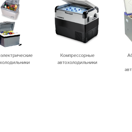
электрические
Компрессорные
А
холодильники
автохолодильники
ав