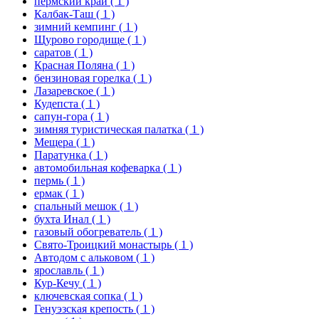
пермский край
( 1 )
Калбак-Таш
( 1 )
зимний кемпинг
( 1 )
Щурово городище
( 1 )
саратов
( 1 )
Красная Поляна
( 1 )
бензиновая горелка
( 1 )
Лазаревское
( 1 )
Кудепста
( 1 )
сапун-гора
( 1 )
зимняя туристическая палатка
( 1 )
Мещера
( 1 )
Паратунка
( 1 )
автомобильная кофеварка
( 1 )
пермь
( 1 )
ермак
( 1 )
спальный мешок
( 1 )
бухта Инал
( 1 )
газовый обогреватель
( 1 )
Свято-Троицкий монастырь
( 1 )
Автодом с альковом
( 1 )
ярославль
( 1 )
Кур-Кечу
( 1 )
ключевская сопка
( 1 )
Генуэзская крепость
( 1 )