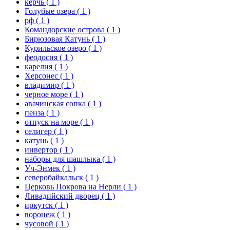
керчь
( 1 )
Голубые озера
( 1 )
рф
( 1 )
Командорские острова
( 1 )
Бирюзовая Катунь
( 1 )
Курильское озеро
( 1 )
феодосия
( 1 )
карелия
( 1 )
Херсонес
( 1 )
владимир
( 1 )
черное море
( 1 )
авачинская сопка
( 1 )
пенза
( 1 )
отпуск на море
( 1 )
селигер
( 1 )
катунь
( 1 )
инвертор
( 1 )
наборы для шашлыка
( 1 )
Уч-Энмек
( 1 )
северобайкальск
( 1 )
Церковь Покрова на Нерли
( 1 )
Ливадийский дворец
( 1 )
иркутск
( 1 )
воронеж
( 1 )
чусовой
( 1 )