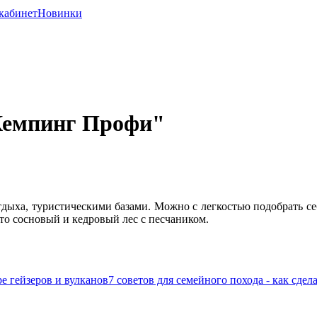
кабинет
Новинки
"Кемпинг Профи"
дыха, туристическими базами. Можно с легкостью подобрать себ
то сосновый и кедровый лес с песчаником.
е гейзеров и вулканов
7 советов для семейного похода - как сде