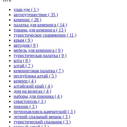
улан-уде
( 1 )
автопутешествие
( 35 )
кемпинг
( 28 )
палатка для кемпинга
( 14 )
товары для кемпинга
( 13 )
туристическое снаряжение
( 11 )
крым
( 9 )
автодом
( 9 )
мебель для кемпинга
( 9 )
туристическая палатка
( 9 )
ялта
( 8 )
алтай
( 7 )
кемпинговая палатка
( 7 )
республика алтай
( 5 )
кемпер
( 4 )
алтайский край
( 4 )
дом на колесах
( 4 )
наборы для пикника
( 4 )
севастополь
( 3 )
пикник
( 3 )
петропавловск-камчатский
( 3 )
летний спальный мешок
( 3 )
туристический спальник
( 3 )
горный алтай
( 3 )