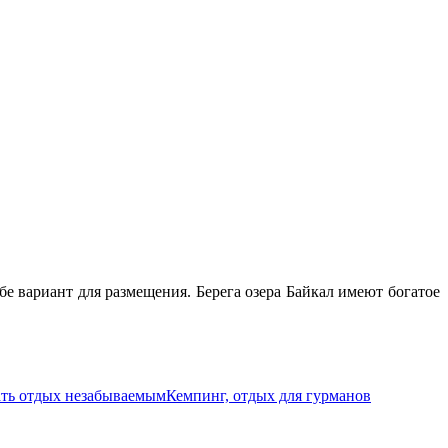
е вариант для размещения. Берега озера Байкал имеют богатое
лать отдых незабываемым
Кемпинг, отдых для гурманов