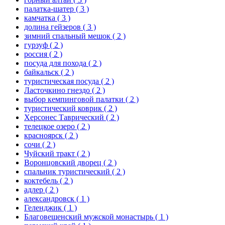
палатка-шатер
( 3 )
камчатка
( 3 )
долина гейзеров
( 3 )
зимний спальный мешок
( 2 )
гурзуф
( 2 )
россия
( 2 )
посуда для похода
( 2 )
байкальск
( 2 )
туристическая посуда
( 2 )
Ласточкино гнездо
( 2 )
выбор кемпинговой палатки
( 2 )
туристический коврик
( 2 )
Херсонес Таврический
( 2 )
телецкое озеро
( 2 )
красноярск
( 2 )
сочи
( 2 )
Чуйский тракт
( 2 )
Воронцовский дворец
( 2 )
спальник туристический
( 2 )
коктебель
( 2 )
адлер
( 2 )
александровск
( 1 )
Геленджик
( 1 )
Благовещенский мужской монастырь
( 1 )