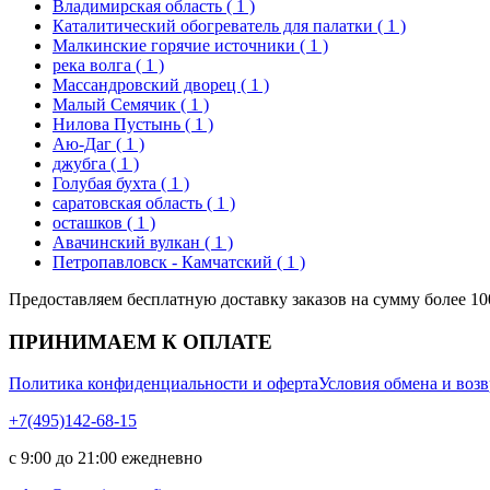
Владимирская область
( 1 )
Каталитический обогреватель для палатки
( 1 )
Малкинские горячие источники
( 1 )
река волга
( 1 )
Массандровский дворец
( 1 )
Малый Семячик
( 1 )
Нилова Пустынь
( 1 )
Аю-Даг
( 1 )
джубга
( 1 )
Голубая бухта
( 1 )
саратовская область
( 1 )
осташков
( 1 )
Авачинский вулкан
( 1 )
Петропавловск - Камчатский
( 1 )
Предоставляем бесплатную доставку заказов на сумму более 10
ПРИНИМАЕМ К ОПЛАТЕ
Политика конфиденциальности и оферта
Условия обмена и возв
+7(495)142-68-15
с 9:00 до 21:00 ежедневно