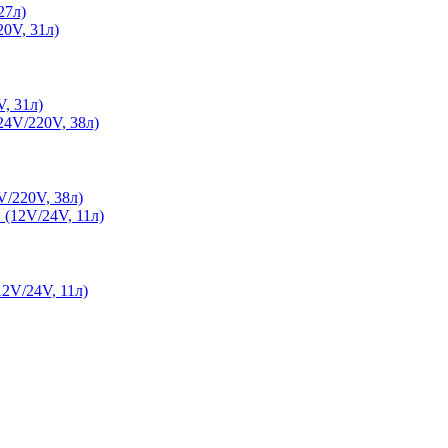
27л)
, 31л)
/220V, 38л)
2V/24V, 11л)