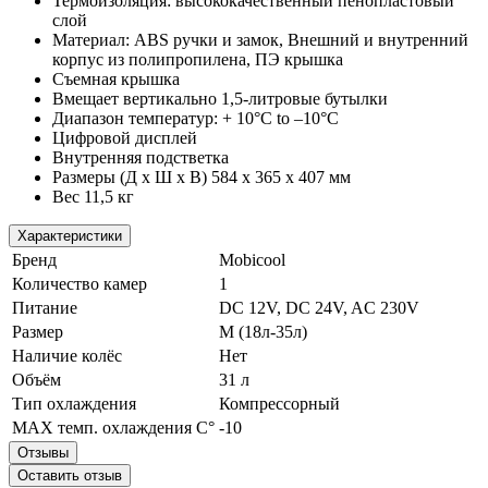
Термоизоляция: высококачественный пенопластовый
слой
Материал: ABS ручки и замок, Внешний и внутренний
корпус из полипропилена, ПЭ крышка
Съемная крышка
Вмещает вертикально 1,5-литровые бутылки
Диапазон температур: + 10°C to –10°C
Цифровой дисплей
Внутренняя подстветка
Размеры (Д x Ш x В) 584 x 365 x 407 мм
Вес 11,5 кг
Характеристики
Бренд
Mobicool
Количество камер
1
Питание
DC 12V, DC 24V, AC 230V
Размер
M (18л-35л)
Наличие колёс
Нет
Объём
31 л
Тип охлаждения
Компрессорный
MAX темп. охлаждения С°
-10
Отзывы
Оставить отзыв