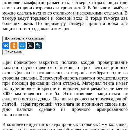
позволяет комфортно разместить четверых отдыхающих или
семью из двоих взрослых и троих детей. В большом тамбуре
можно сделать кухню со столиком и несколькими стульями. В
тамбур ведут торцевой и боковой вход. В торце тамбура два
больших окна. По периметру тамбура пришита юбка для
защиты от ветра, дождя и комаров.
Добавить в сравнение
Описание
При полностью закрытых пологах входов проветривание
палатки осуществляется с помощью трех вентиляционных
окон. Два окна расположены со стороны тамбура и одно со
стороны спальни. Ветроустойчивость палатки осуществляется
при помощи фиксации семи оттяжек. Материал тента имеет
полиуретановое покрытие и водонепроницаемость не менее
3000 мм водяного столба. Это позволяет защититься от
сильного ветра и дождя. Все швы проклеены термоусадочной
лентой, гарантирующей, что влага не проникнет сквозь них.
Дно палатки сделано из прочного армированного
полиэтилена.
В комплекте идет пять сверхпрочных стальных 5мм колышка,
которые не согнуться на твердой поверхности при установки