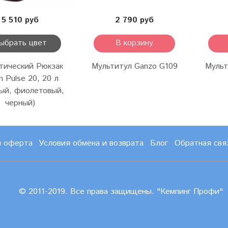
5 510 руб
2 790 руб
ыбрать цвет
В корзину
тический Рюкзак
Мультитул Ganzo G109
Мульт
m Pulse 20, 20 л
ный, фиолетовый,
черный)
и оферта
Условия обмена и возврата
Блог
Обратная свя
© 2011-2019. Все права защищены. "Кемпинг Профи"