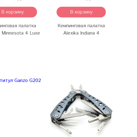
В корзину
В корзину
инговая палатка
Кемпинговая палатка
Кемп
a Minnesota 4 Luxe
Alexika Indiana 4
Al