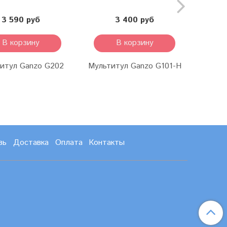
3 590 руб
3 400 руб
В корзину
В корзину
итул Ganzo G202
Мультитул Ganzo G101-H
Мульти
зь
Доставка
Оплата
Контакты