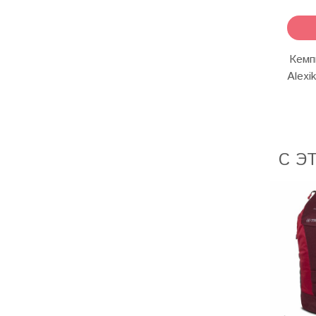
Кемп
Alexi
С Э