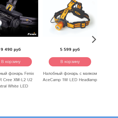
9 490 руб
5 599 руб
В корзину
В корзину
ный фонарь Fenix
Налобный фонарь с маяком
R Cree XM-L2 U2
AceCamp 1W LED Headlamp
tral White LED