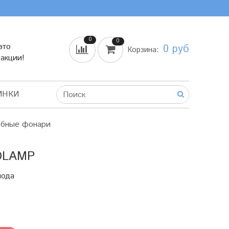
0
0
это
0 руб
Корзина:
 акции!
ИНКИ
бные фонари
DLAMP
иода