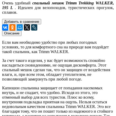
Очень удобный
спальный мешок Trimm Trekking WALKER,
195 L
. Идеален для велопоходов, туристических прогулок,
сплавов.
Добавить в сравнение
Описание
Если вам необходимо удобство при любых погодных
условиях, то для комфортного сна на природе вам подойдет
такой спальник, как Trimm WALKER.
За счет такого изделия, у вас будет возможность спокойно
насладиться сновидениями, не ощущая дискомфорта. Этот
спальный мешок сделан так, что он защищен от воздействия
влаги, и, при всем этом, обладает утеплителем, не
позволяющий замерзнуть при любой погоде.
Капюшон спальника защищает от попадания насекомых
внутрь, и не спадает, что удобно. Исходя из этого, это
отменный выбор для всех туристов. Плюс ко всему,
внутренняя подкладка приятная на ощупь. Нельзя остаться
недовольным качеством спальника Trimm WALKER. Это все
благодаря тому, что он пошит только из надежного и стойкого
материала, с расчетом на испытания в холодную погоду. Так