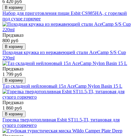
6 420 руб
В корзину
Набор для приготовления пищи Esbit CS985HA, с горелкой
под сухое горючее
Предзаказ
800 руб
В корзину
Походная кружка из нержавеющей стали AceCamp S/S Cup
220ml
Предзаказ
1 799 руб
В корзину
Таз складной нейлоновый 15л AceCamp Nylon Basin 15 L
Предзаказ
1 860 руб
В корзину
Горелка твердотопливная Esbit ST11.5-TI, титановая для
сухого горючего