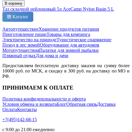
В корзину
Таз складной нейлоновый 5л AceCamp Nylon Basin 5 L
Каталог
Автопутешествие
Хранение продуктов питания
Приготовление пищи
Товары для кемпинга
Электричество на природе
Туристическое снаряжение
Поход в лес зимой
Оборудование для автодомов
Мотопутешествия
Палатки для зимней рыбалки
Пляжный отдых
Для дома и дачи
Предоставляем бесплатную доставку заказов на сумму более
10000 руб. по МСК, и скидку в 300 руб. на доставку по МО и
РФ.
ПРИНИМАЕМ К ОПЛАТЕ
Политика конфиденциальности и оферта
Условия обмена и возврата
Блог
Обратная связь
Доставка
Оплата
Контакты
+7(495)142-68-15
с 9:00 до 21:00 ежедневно