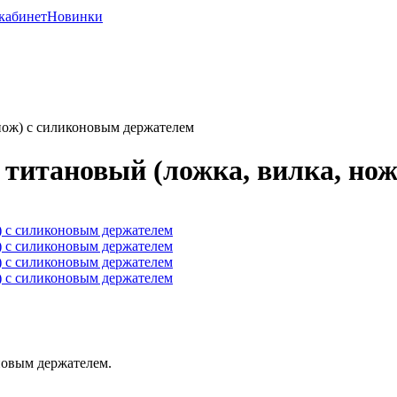
кабинет
Новинки
 нож) с силиконовым держателем
, титановый (ложка, вилка, но
новым держателем.