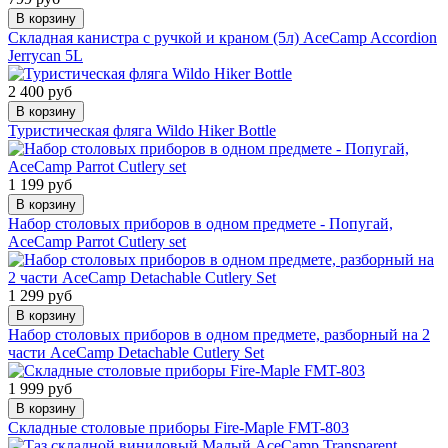
В корзину
Складная канистра с ручкой и краном (5л) AceCamp Accordion
Jerrycan 5L
2 400 руб
В корзину
Туристическая фляга Wildo Hiker Bottle
1 199 руб
В корзину
Набор столовых приборов в одном предмете - Попугай,
AceCamp Parrot Cutlery set
1 299 руб
В корзину
Набор столовых приборов в одном предмете, разборный на 2
части AceCamp Detachable Cutlery Set
1 999 руб
В корзину
Складные столовые приборы Fire-Maple FMT-803