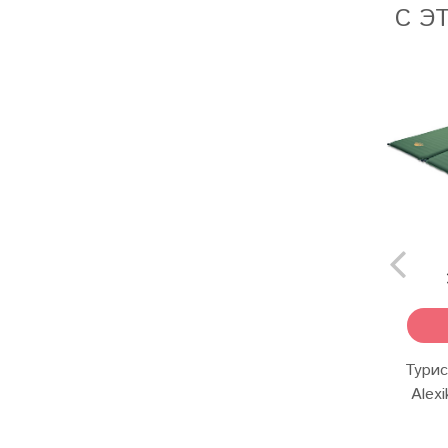
С Э
Турис
Alexi