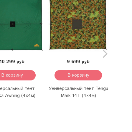
10 299 руб
9 699 руб
В корзину
В корзину
ерсальный тент
Универсальный тент Tengu
Унив
ka Awning (4х4м)
Mark 14T (4х4м)
Alex