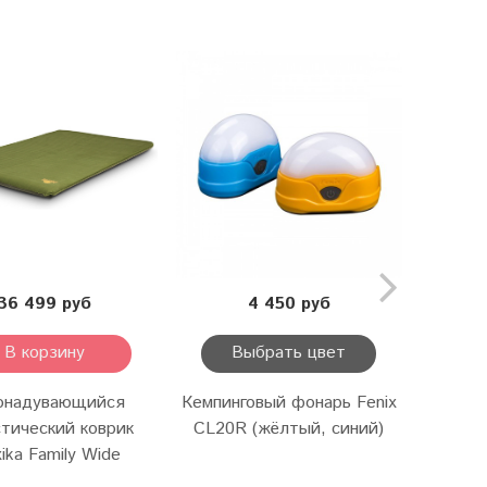
36 499 руб
4 450 руб
В корзину
Выбрать цвет
В
онадувающийся
Кемпинговый фонарь Fenix
Кемпин
тический коврик
CL20R (жёлтый, синий)
CL26R 
xika Family Wide