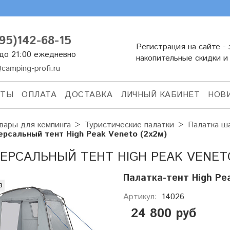
95)142-68-15
Регистрация на сайте - 
 до 21:00 ежедневно
накопительные скидки и
camping-profi.ru
КТЫ
ОПЛАТА
ДОСТАВКА
ЛИЧНЫЙ КАБИНЕТ
НОВ
вары для кемпинга
Туристические палатки
Палатка ш
ерсальный тент High Peak Veneto (2x2м)
ЕРСАЛЬНЫЙ ТЕНТ HIGH PEAK VENETO
Палатка-тент High Pe
з
Артикул:
14026
24 800 руб