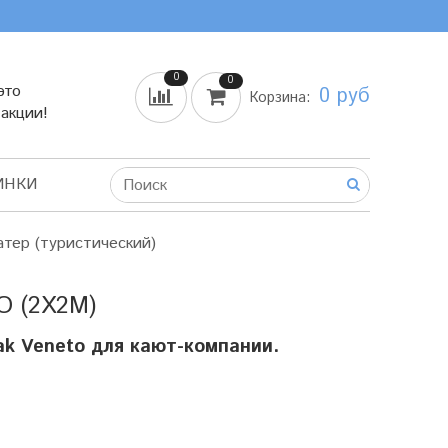
0
0
это
0 руб
Корзина:
 акции!
ИНКИ
атер (туристический)
 (2X2М)
ak Veneto для кают-компании.