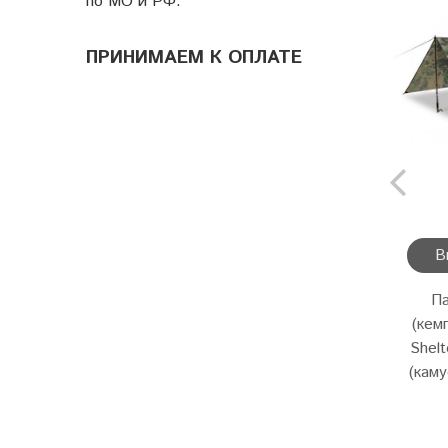
по МО и РФ.
ПРИНИМАЕМ К ОПЛАТЕ
В
П
(кем
Shel
(кам