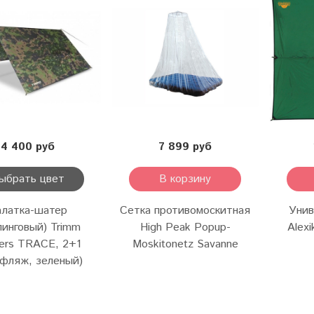
4 400 руб
7 899 руб
ыбрать цвет
В корзину
алатка-шатер
Сетка противомоскитная
Унив
пинговый) Trimm
High Peak Popup-
Alexi
ters TRACE, 2+1
Moskitonetz Savanne
уфляж, зеленый)