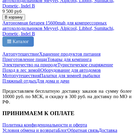
9 500 руб
В корзину
Автономная батарея 15600mah для компрессорных
автохолодильников Meyvel, Alpicool, Libhof, Sumitachi,
Dometic, Indel B
Каталог
Автопутешествие
Хранение продуктов питания
Приготовление пищи
Товары для кемпинга
Электричество на природе
Туристическое снаряжение
Поход в лес зимой
Оборудование для автодомов
Мотопутешествия
Палатки для зимней рыбалки
Пляжный отдых
Для дома и дачи
Предоставляем бесплатную доставку заказов на сумму более
10000 руб. по МСК, и скидку в 300 руб. на доставку по МО и
РФ.
ПРИНИМАЕМ К ОПЛАТЕ
Политика конфиденциальности и оферта
Условия обмена и возврата
Блог
Обратная связь
Доставка