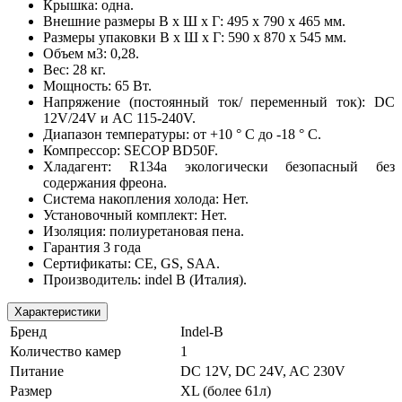
Крышка: одна.
Внешние размеры В x Ш x Г: 495 х 790 х 465 мм.
Размеры упаковки В x Ш x Г: 590 х 870 х 545 мм.
Объем м3: 0,28.
Вес: 28 кг.
Мощность: 65 Вт.
Напряжение (постоянный ток/ переменный ток): DC
12V/24V и AC 115-240V.
Диапазон температуры: от +10 ° C до -18 ° C.
Компрессор: SECOP BD50F.
Хладагент: R134a экологически безопасный без
содержания фреона.
Система накопления холода: Нет.
Установочный комплект: Нет.
Изоляция: полиуретановая пена.
Гарантия 3 года
Сертификаты: CE, GS, SAA.
Производитель: indel B (Италия).
Характеристики
Бренд
Indel-B
Количество камер
1
Питание
DC 12V, DC 24V, AC 230V
Размер
XL (более 61л)