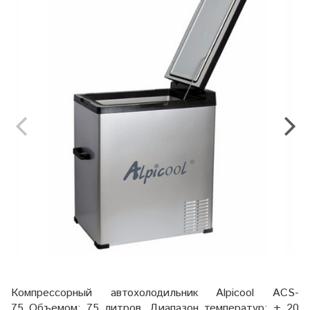
Компрессорный автохолодильник Alpicool ACS-
75 Объемом: 75 литров. Диапазон температур: + 20