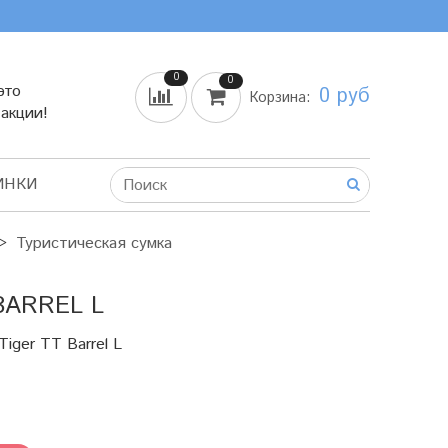
0
0
это
0 руб
Корзина:
 акции!
ИНКИ
Туристическая сумка
BARREL L
iger TT Barrel L