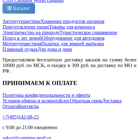
Стол Camping World Optimus
Каталог
Автопутешествие
Хранение продуктов питания
Приготовление пищи
Товары для кемпинга
Электричество на природе
Туристическое снаряжение
Поход в лес зимой
Оборудование для автодомов
Мотопутешествия
Палатки для зимней рыбалки
Пляжный отдых
Для дома и дачи
Предоставляем бесплатную доставку заказов на сумму более
10000 руб. по МСК, и скидку в 300 руб. на доставку по МО и
РФ.
ПРИНИМАЕМ К ОПЛАТЕ
Политика конфиденциальности и оферта
Условия обмена и возврата
Блог
Обратная связь
Доставка
Оплата
Контакты
+7(495)142-68-15
с 9:00 до 21:00 ежедневно
zakaz@camping-profi.ru