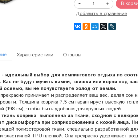
В корз
Добавить в сравнение
ние
Характеристики
Отзывы
 - идеальный выбор для кемпингового отдыха по соот
. Вас не будут мучить камни, шишки или корни под ва
й осенью, вы не почувствуете холод от земли.
прекрасно принимает и распределяет ваш вес, делая сон н
кровати. Толщина коврика 7,5 см гарантирует высокую тепл
й (198 см), чтобы быть удобным для крупных людей.
 ткань коврика выполнена из ткани, сходной с велюром
т дискомфорта при соприкосновении с кожей лица.
Ни
зящей полиэстеровой ткани, специально разработанной для
и эластичной TPU пленкой. Она прекрасно удерживает возд