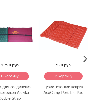
1 799 руб
599 руб
В корзину
В корзину
а для соединения
Туристический коврик
Туристи
ковриков Alexika
AceCamp Portable Pad
Pea
Double Strap