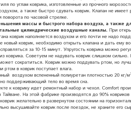
иля по углам коврика, изготовленные из прочного морозос
оздухом, а также быстро сдувать коврик. Клапан не имеет 
и поворота по часовой стрелке.
ньшения массы и быстрого набора воздуха, а также дл
нтальные цилиндрические воздушные каналы.
При откры
ана коврик наполняется воздухом и его почти не надо подд
е новый коврик, необходимо открыть клапана и дать ему во
справляться за 10-15 минут. Упругость коврика можно рег
из коврика. Советуем не надувать коврик слишком сильно.
может сократиться. Коврик можно поддувать ртом, но лучш
и ртом в коврик поступает влага.
нный воздухом вспененный полиуретан плотностью 20 кг/м
но поддерживающий тело во время сна.
кте к коврику идет ремонтный набор и чехол. Comfort про
в Тайване. На этой фабрике производятся до 90% ковриков
 коврик желательно в развернутом состоянии на горизонтал
ьно высушивайте коврик после поездок, не храните его сы