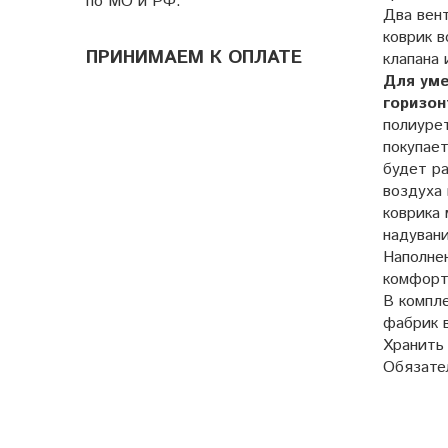
по МО и РФ.
Два вент
коврик в
ПРИНИМАЕМ К ОПЛАТЕ
клапана 
Для уме
горизо
полиурет
покупает
будет ра
воздуха 
коврика 
надувани
Наполне
комфорт
В компле
фабрик 
Хранить
Обязател