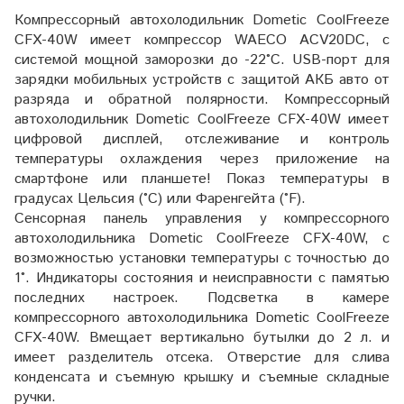
Компрессорный автохолодильник Dometic CoolFreeze
CFX-40W имеет компрессор WAECO ACV20DC, с
системой мощной заморозки до -22°С. USB-порт для
зарядки мобильных устройств с защитой АКБ авто от
разряда и обратной полярности. Компрессорный
автохолодильник Dometic CoolFreeze CFX-40W имеет
цифровой дисплей, отслеживание и контроль
температуры охлаждения через приложение на
смартфоне или планшете! Показ температуры в
градусах Цельсия (°С) или Фаренгейта (°F).
Сенсорная панель управления у компрессорного
автохолодильника Dometic CoolFreeze CFX-40W, с
возможностью установки температуры с точностью до
1°. Индикаторы состояния и неисправности с памятью
последних настроек. Подсветка в камере
компрессорного автохолодильника Dometic CoolFreeze
CFX-40W. Вмещает вертикально бутылки до 2 л. и
имеет разделитель отсека. Отверстие для слива
конденсата и съемную крышку и съемные складные
ручки.