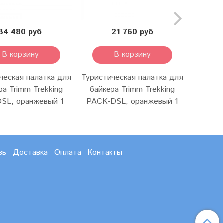
34 480 руб
21 760 руб
В корзину
В корзину
ческая палатка для
Туристическая палатка для
Туристи
ра Trimm Trekking
байкера Trimm Trekking
байк
SL, оранжевый 1
PACK-DSL, оранжевый 1
зь
Доставка
Оплата
Контакты