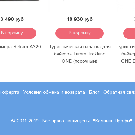
3 490 руб
18 930 руб
В корзину
В корзину
амера Rekam A320
Туристическая палатка для
Туристи
байкера Trimm Trekking
байке
ONE (песочный)
ONE D
и оферта
Условия обмена и возврата
Блог
Обратная свя
© 2011-2019. Все права защищены. "Кемпинг Профи"