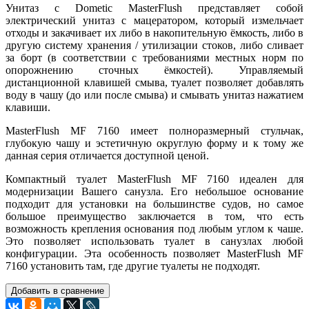
Унитаз с Dometic MasterFlush представляет собой
электрический унитаз с мацератором, который измельчает
отходы и закачивает их либо в накопительную ёмкость, либо в
другую систему хранения / утилизации стоков, либо сливает
за борт (в соответствии с требованиями местных норм по
опорожнению сточных ёмкостей). Управляемый
дистанционной клавишей смыва, туалет позволяет добавлять
воду в чашу (до или после смыва) и смывать унитаз нажатием
клавиши.
MasterFlush MF 7160 имеет полноразмерный стульчак,
глубокую чашу и эстетичную округлую форму и к тому же
данная серия отличается доступной ценой.
Компактный туалет MasterFlush MF 7160 идеален для
модернизации Вашего санузла. Его небольшое основание
подходит для установки на большинстве судов, но самое
большое преимущество заключается в том, что есть
возможность крепления основания под любым углом к чаше.
Это позволяет использовать туалет в санузлах любой
конфигурации. Эта особенность позволяет MasterFlush MF
7160 установить там, где другие туалеты не подходят.
Добавить в сравнение