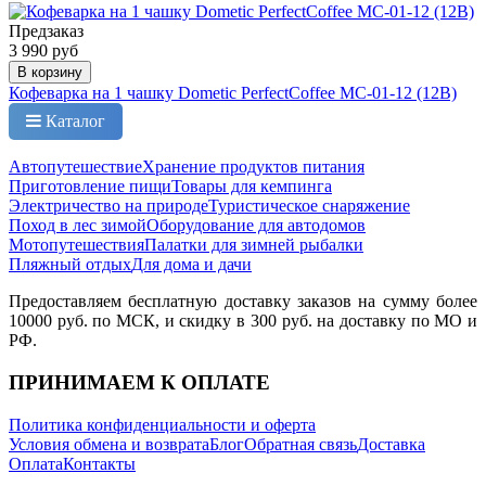
Предзаказ
3 990 руб
В корзину
Кофеварка на 1 чашку Dometic PerfectCoffee MC-01-12 (12В)
Каталог
Автопутешествие
Хранение продуктов питания
Приготовление пищи
Товары для кемпинга
Электричество на природе
Туристическое снаряжение
Поход в лес зимой
Оборудование для автодомов
Мотопутешествия
Палатки для зимней рыбалки
Пляжный отдых
Для дома и дачи
Предоставляем бесплатную доставку заказов на сумму более
10000 руб. по МСК, и скидку в 300 руб. на доставку по МО и
РФ.
ПРИНИМАЕМ К ОПЛАТЕ
Политика конфиденциальности и оферта
Условия обмена и возврата
Блог
Обратная связь
Доставка
Оплата
Контакты