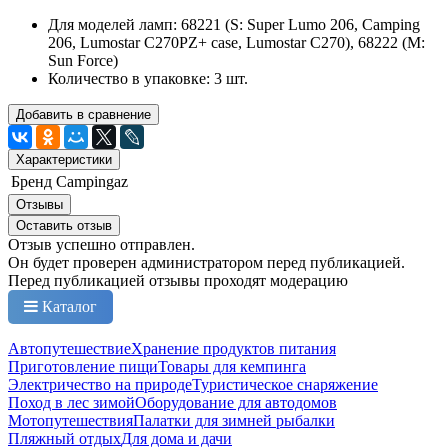
Для моделей ламп: 68221 (S: Super Lumo 206, Camping
206, Lumostar C270PZ+ case, Lumostar C270), 68222 (M:
Sun Force)
Количество в упаковке: 3 шт.
Добавить в сравнение
Характеристики
Бренд
Campingaz
Отзывы
Оставить отзыв
Отзыв успешно отправлен.
Он будет проверен администратором перед публикацией.
Перед публикацией отзывы проходят модерацию
Каталог
Автопутешествие
Хранение продуктов питания
Приготовление пищи
Товары для кемпинга
Электричество на природе
Туристическое снаряжение
Поход в лес зимой
Оборудование для автодомов
Мотопутешествия
Палатки для зимней рыбалки
Пляжный отдых
Для дома и дачи