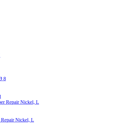
8
epair Nickel, L