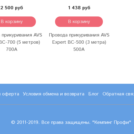
2 500 руб
1 438 руб
В корзину
В корзину
 прикуривания AVS
Провода прикуривания AVS
BC-700 (5 метров)
Expert BC-500 (3 метра)
700А
500А
и оферта
Условия обмена и возврата
Блог
Обратная свя
© 2011-2019. Все права защищены. "Кемпинг Профи"