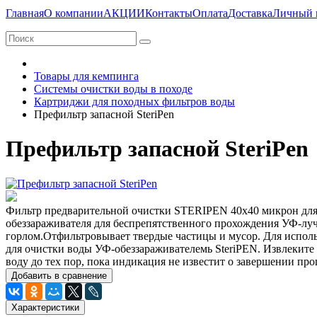
Главная
О компании
АКЦИИ
Контакты
Оплата
Доставка
Личный 
Товары для кемпинга
Системы очистки воды в походе
Картриджи для походных фильтров воды
Префильтр запасной SteriPen
Префильтр запасной SteriPen
Фильтр предварительной очистки STERIPEN 40x40 микрон для б
обеззараживателя для беспрепятственного прохождения УФ-луч
горлом.Отфильтровывает твердые частицы и мусор. Для использ
для очистки воды УФ-обеззараживателемь SteriPEN. Извлеките 
воду до тех пор, пока индикация не известит о завершении про
Добавить в сравнение
Характеристики