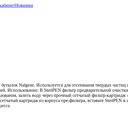
кабинет
Новинки
утылок Nalgene. Используется для отсеивания твердых частиц 
ей. Использование: В SteriPEN фильтр предварительной очистк
ования, залить воду через прочный сетчатый фильтр-картридж 4
сетчатый картридж из корпуса пре-фильтра, вставьте SteriPEN в
цесса