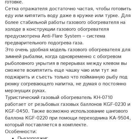
готовке.
Сетка отражателя достаточно частая, чтобы готовить
еду или кипятить воду даже в кружке или турке. Для
более стабильной работы газового обогревателя на
холоде в конструкции газового обогревателя
предусмотрена Anti-Flare System – система
предварительного подогрева газа.
Это очень удобная модель газового обогревателя для
зимней рыбалки, когда одновременно с обогревом
рыболовного укрытия в перерывах между клевом вы
сможете вскипятить еще чашку чаю или тут же
поджарить и съесть только что пойманную рыбу под
рюмку согревающего напитка, не думая о постоянно
мерзнущих руках.
Туристический газовый обогреватель KH-0710
работает от резьбовых газовых баллонов KGF-0230 и
KGF-0450. Также возможно использование цангового
баллона KGF-0220 при помощи переходника KA-9504,
который поставляется в комплекте.
Особенности:
Пьезоподжиг