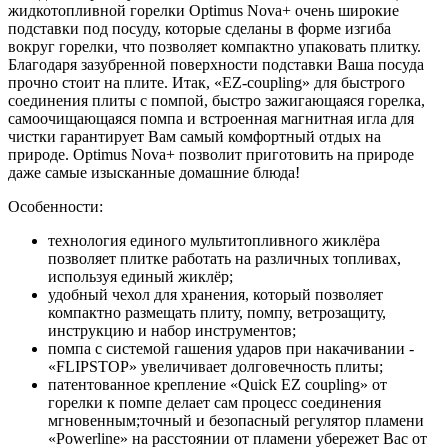
жидкотопливной горелки Optimus Nova+ очень широкие
подставки под посуду, которые сделаны в форме изгиба
вокруг горелки, что позволяет компактно упаковать плитку.
Благодаря зазубренной поверхности подставки Ваша посуда
прочно стоит на плите. Итак, «EZ-coupling» для быстрого
соединения плиты с помпой, быстро зажигающаяся горелка,
самоочищающаяся помпа и встроенная магнитная игла для
чистки гарантирует Вам самый комфортный отдых на
природе. Optimus Nova+ позволит приготовить на природе
даже самые изысканные домашние блюда!
Особенности:
технология единого мультитопливного жиклёра
позволяет плитке работать на различных топливах,
используя единый жиклёр;
удобный чехол для хранения, который позволяет
компактно размещать плиту, помпу, ветрозащиту,
инструкцию и набор инструментов;
помпа с системой гашения ударов при накачивании -
«FLIPSTOP» увеличивает долговечность плиты;
патентованное крепление «Quick EZ coupling» от
горелки к помпе делает сам процесс соединения
мгновенным;точный и безопасный регулятор пламени
«Powerline» на расстоянии от пламени убережет Вас от