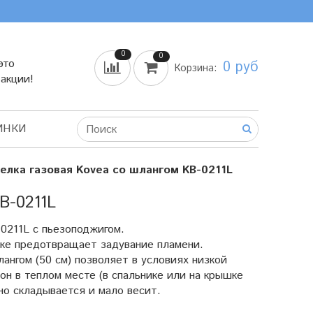
0
0
это
0 руб
Корзина:
 акции!
ИНКИ
релка газовая Kovea со шлангом KB-0211L
-0211L
0211L с пьезоподжигом.
лке предотвращает задувание пламени.
нгом (50 см) позволяет в условиях низкой
н в теплом месте (в спальнике или на крышке
но складывается и мало весит.